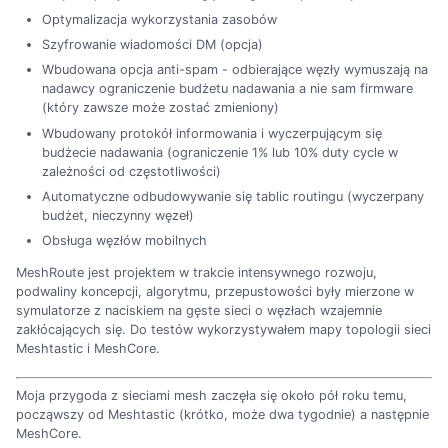
Optymalizacja wykorzystania zasobów
Szyfrowanie wiadomości DM (opcja)
Wbudowana opcja anti-spam - odbierające węzły wymuszają na
nadawcy ograniczenie budżetu nadawania a nie sam firmware
(który zawsze może zostać zmieniony)
Wbudowany protokół informowania i wyczerpującym się
budżecie nadawania (ograniczenie 1% lub 10% duty cycle w
zależności od częstotliwości)
Automatyczne odbudowywanie się tablic routingu (wyczerpany
budżet, nieczynny węzeł)
Obsługa węzłów mobilnych
MeshRoute jest projektem w trakcie intensywnego rozwoju,
podwaliny koncepcji, algorytmu, przepustowości były mierzone w
symulatorze z naciskiem na gęste sieci o węzłach wzajemnie
zakłócających się. Do testów wykorzystywałem mapy topologii sieci
Meshtastic i MeshCore.
Moja przygoda z sieciami mesh zaczęła się około pół roku temu,
począwszy od Meshtastic (krótko, może dwa tygodnie) a następnie
MeshCore.